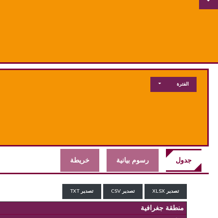
الفترة
جدول
رسوم بيانية
خريطة
تصدير XLSX
تصدير CSV
تصدير TXT
منطقة جغرافية