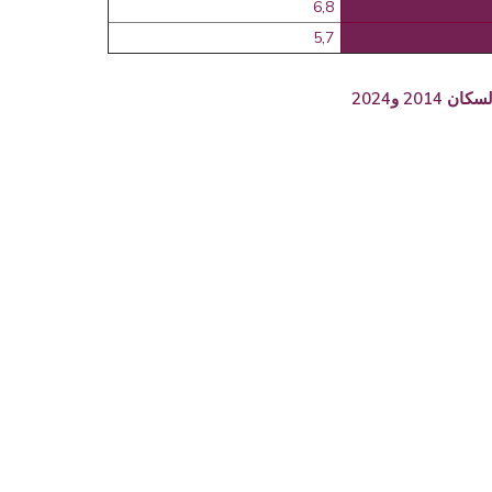
6,8
5,7
20 و2024