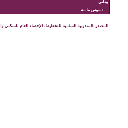
وطني
+سوس ماسة
المصدر :
المندوبية السامية للتخطيط، الإحصاء العام للسكنى والسكان 14